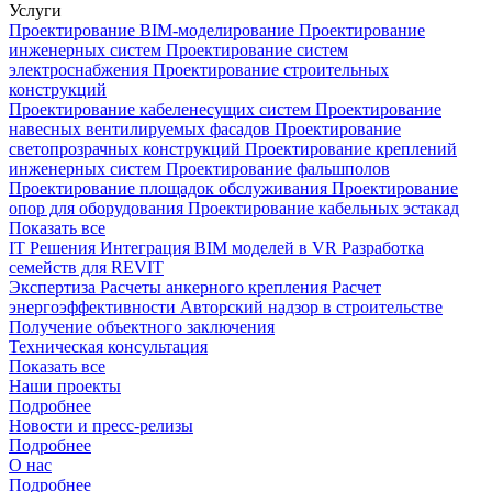
Услуги
Проектирование
BIM-моделирование
Проектирование
инженерных систем
Проектирование систем
электроснабжения
Проектирование строительных
конструкций
Проектирование кабеленесущих систем
Проектирование
навесных вентилируемых фасадов
Проектирование
светопрозрачных конструкций
Проектирование креплений
инженерных систем
Проектирование фальшполов
Проектирование площадок обслуживания
Проектирование
опор для оборудования
Проектирование кабельных эстакад
Показать все
IT Решения
Интеграция BIM моделей в VR
Разработка
семейств для REVIT
Экспертиза
Расчеты анкерного крепления
Расчет
энергоэффективности
Авторский надзор в строительстве
Получение объектного заключения
Техническая консультация
Показать все
Наши проекты
Подробнее
Новости и пресс-релизы
Подробнее
О нас
Подробнее